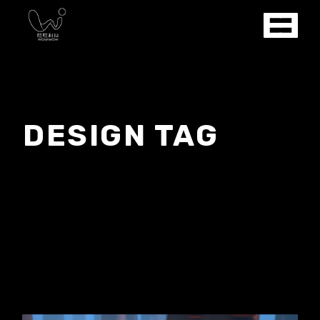
Skip
to
the
content
DESIGN TAG