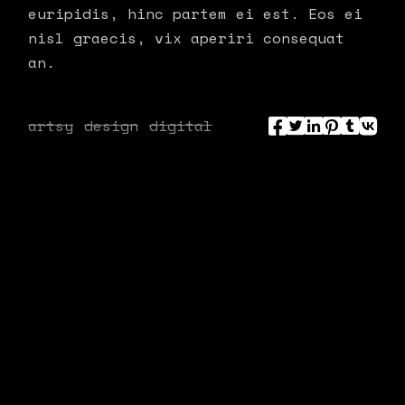
euripidis, hinc partem ei est. Eos ei
nisl graecis, vix aperiri consequat
an.
artsy
design
digital