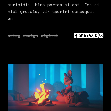
euripidis, hinc partem ei est. Eos ei
nisl graecis, vix aperiri consequat
an.
artsy
design
digital